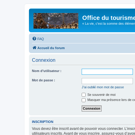
Office du tourism
« La vie, c'est la somme des éléments 
FAQ
Accueil du forum
Connexion
Nom d’utilisateur :
Mot de passe :
J’ai oublié mon mot de passe
Se souvenir de moi
Masquer ma présence lors de ce
INSCRIPTION
Vous devez être inscrit avant de pouvoir vous connecter. L’ins
utilisateurs inscrits. Avant de vous inscrire, assurez-vous d’avo