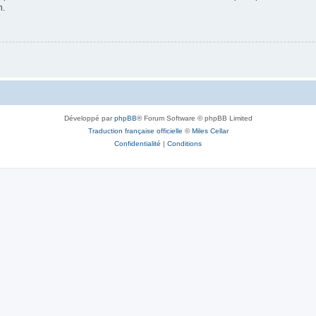
n.
Développé par
phpBB
® Forum Software © phpBB Limited
Traduction française officielle
©
Miles Cellar
Confidentialité
|
Conditions