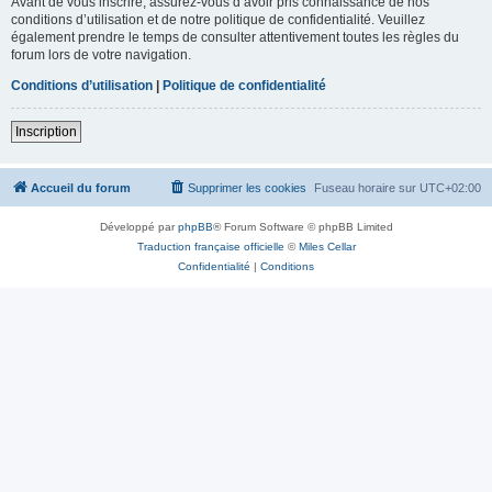
Avant de vous inscrire, assurez-vous d’avoir pris connaissance de nos
conditions d’utilisation et de notre politique de confidentialité. Veuillez
également prendre le temps de consulter attentivement toutes les règles du
forum lors de votre navigation.
Conditions d’utilisation
|
Politique de confidentialité
Inscription
Accueil du forum
Supprimer les cookies
Fuseau horaire sur
UTC+02:00
Développé par
phpBB
® Forum Software © phpBB Limited
Traduction française officielle
©
Miles Cellar
Confidentialité
|
Conditions