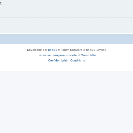
n.
Développé par
phpBB
® Forum Software © phpBB Limited
Traduction française officielle
©
Miles Cellar
Confidentialité
|
Conditions