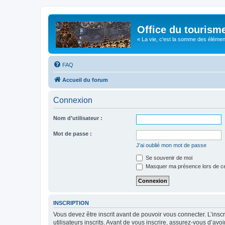
Office du tourism
« La vie, c'est la somme des éléments 
FAQ
Accueil du forum
Connexion
Nom d’utilisateur :
Mot de passe :
J’ai oublié mon mot de passe
Se souvenir de moi
Masquer ma présence lors de ce
INSCRIPTION
Vous devez être inscrit avant de pouvoir vous connecter. L’ins
utilisateurs inscrits. Avant de vous inscrire, assurez-vous d’avo