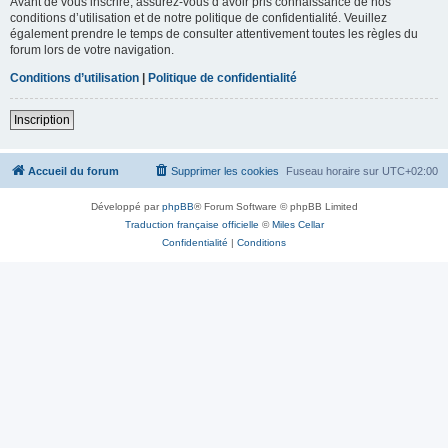
Avant de vous inscrire, assurez-vous d’avoir pris connaissance de nos
conditions d’utilisation et de notre politique de confidentialité. Veuillez
également prendre le temps de consulter attentivement toutes les règles du
forum lors de votre navigation.
Conditions d’utilisation
|
Politique de confidentialité
Inscription
Accueil du forum
Supprimer les cookies
Fuseau horaire sur
UTC+02:00
Développé par
phpBB
® Forum Software © phpBB Limited
Traduction française officielle
©
Miles Cellar
Confidentialité
|
Conditions