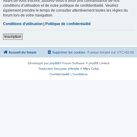
Avant de vous inscrire, assurez-vous d’avoir pris connaissance de nos
conditions d’utilisation et de notre politique de confidentialité. Veuillez
également prendre le temps de consulter attentivement toutes les règles du
forum lors de votre navigation.
Conditions d’utilisation
|
Politique de confidentialité
Inscription
Accueil du forum
Supprimer les cookies
Fuseau horaire sur
UTC+02:00
Développé par
phpBB
® Forum Software © phpBB Limited
Traduction française officielle
©
Miles Cellar
Confidentialité
|
Conditions