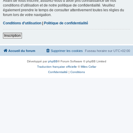
Avant de vous inscrire, assurez-vous d’avoir pris connaissance de nos
conditions d’utilisation et de notre politique de confidentialité. Veuillez
également prendre le temps de consulter attentivement toutes les règles du
forum lors de votre navigation.
Conditions d’utilisation
|
Politique de confidentialité
Inscription
Accueil du forum
Supprimer les cookies
Fuseau horaire sur
UTC+02:00
Développé par
phpBB
® Forum Software © phpBB Limited
Traduction française officielle
©
Miles Cellar
Confidentialité
|
Conditions