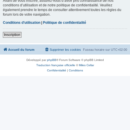
Avant de vous inscrire, assurez-vous d’avoir pris connaissance de nos
conditions d’utilisation et de notre politique de confidentialité. Veuillez
également prendre le temps de consulter attentivement toutes les règles du
forum lors de votre navigation.
Conditions d’utilisation
|
Politique de confidentialité
Inscription
Accueil du forum
Supprimer les cookies
Fuseau horaire sur
UTC+02:00
Développé par
phpBB
® Forum Software © phpBB Limited
Traduction française officielle
©
Miles Cellar
Confidentialité
|
Conditions