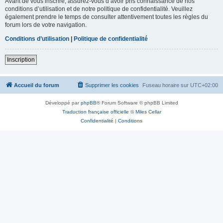
Avant de vous inscrire, assurez-vous d’avoir pris connaissance de nos
conditions d’utilisation et de notre politique de confidentialité. Veuillez
également prendre le temps de consulter attentivement toutes les règles du
forum lors de votre navigation.
Conditions d’utilisation
|
Politique de confidentialité
Inscription
Accueil du forum
Supprimer les cookies
Fuseau horaire sur
UTC+02:00
Développé par
phpBB
® Forum Software © phpBB Limited
Traduction française officielle
©
Miles Cellar
Confidentialité
|
Conditions