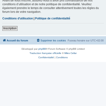
Avant de vous inscrire, assurez-vous d’avoir pris connaissance de nos
conditions d’utilisation et de notre politique de confidentialité. Veuillez
également prendre le temps de consulter attentivement toutes les règles du
forum lors de votre navigation.
Conditions d’utilisation
|
Politique de confidentialité
Inscription
Accueil du forum
Supprimer les cookies
Fuseau horaire sur
UTC+02:00
Développé par
phpBB
® Forum Software © phpBB Limited
Traduction française officielle
©
Miles Cellar
Confidentialité
|
Conditions