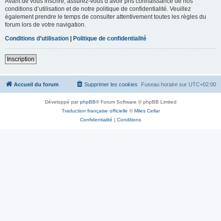
Avant de vous inscrire, assurez-vous d’avoir pris connaissance de nos
conditions d’utilisation et de notre politique de confidentialité. Veuillez
également prendre le temps de consulter attentivement toutes les règles du
forum lors de votre navigation.
Conditions d’utilisation
|
Politique de confidentialité
Inscription
Accueil du forum
Supprimer les cookies
Fuseau horaire sur
UTC+02:00
Développé par
phpBB
® Forum Software © phpBB Limited
Traduction française officielle
©
Miles Cellar
Confidentialité
|
Conditions