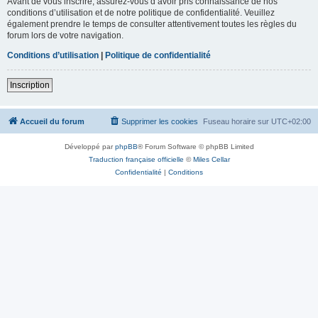
Avant de vous inscrire, assurez-vous d’avoir pris connaissance de nos
conditions d’utilisation et de notre politique de confidentialité. Veuillez
également prendre le temps de consulter attentivement toutes les règles du
forum lors de votre navigation.
Conditions d’utilisation
|
Politique de confidentialité
Inscription
Accueil du forum
Supprimer les cookies
Fuseau horaire sur
UTC+02:00
Développé par
phpBB
® Forum Software © phpBB Limited
Traduction française officielle
©
Miles Cellar
Confidentialité
|
Conditions