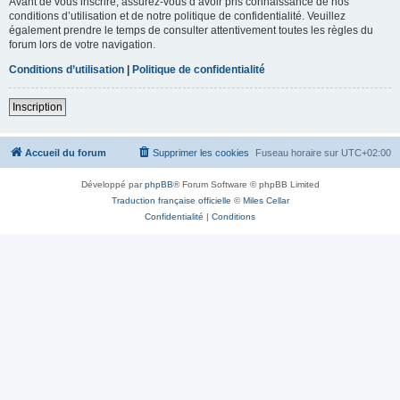
Avant de vous inscrire, assurez-vous d’avoir pris connaissance de nos
conditions d’utilisation et de notre politique de confidentialité. Veuillez
également prendre le temps de consulter attentivement toutes les règles du
forum lors de votre navigation.
Conditions d’utilisation
|
Politique de confidentialité
Inscription
Accueil du forum
Supprimer les cookies
Fuseau horaire sur
UTC+02:00
Développé par
phpBB
® Forum Software © phpBB Limited
Traduction française officielle
©
Miles Cellar
Confidentialité
|
Conditions