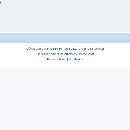
n.
Développé par
phpBB
® Forum Software © phpBB Limited
Traduction française officielle
©
Miles Cellar
Confidentialité
|
Conditions