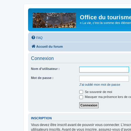
Office du tourism
« La vie, c'est la somme des éléments 
FAQ
Accueil du forum
Connexion
Nom d’utilisateur :
Mot de passe :
J’ai oublié mon mot de passe
Se souvenir de moi
Masquer ma présence lors de ce
INSCRIPTION
Vous devez être inscrit avant de pouvoir vous connecter. L’ins
utilisateurs inscrits. Avant de vous inscrire, assurez-vous d’avo