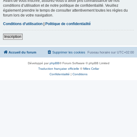
Avant de vous inscrire, assurez-vous d’avoir pris connaissance de nos
conditions d’utilisation et de notre politique de confidentialité. Veuillez
également prendre le temps de consulter attentivement toutes les règles du
forum lors de votre navigation.
Conditions d’utilisation
|
Politique de confidentialité
Inscription
Accueil du forum
Supprimer les cookies
Fuseau horaire sur
UTC+02:00
Développé par
phpBB
® Forum Software © phpBB Limited
Traduction française officielle
©
Miles Cellar
Confidentialité
|
Conditions