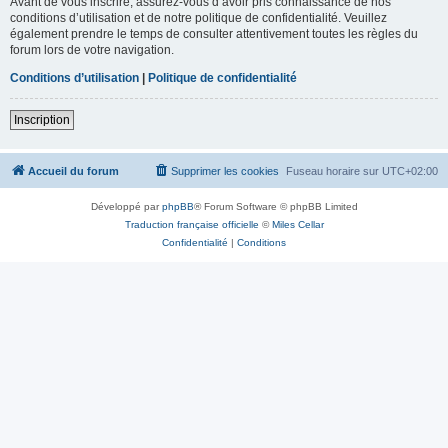
Avant de vous inscrire, assurez-vous d’avoir pris connaissance de nos
conditions d’utilisation et de notre politique de confidentialité. Veuillez
également prendre le temps de consulter attentivement toutes les règles du
forum lors de votre navigation.
Conditions d’utilisation
|
Politique de confidentialité
Inscription
Accueil du forum
Supprimer les cookies
Fuseau horaire sur
UTC+02:00
Développé par
phpBB
® Forum Software © phpBB Limited
Traduction française officielle
©
Miles Cellar
Confidentialité
|
Conditions