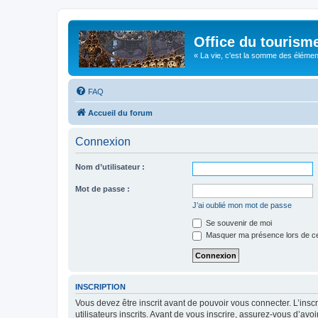
Office du tourism
« La vie, c'est la somme des éléments 
FAQ
Accueil du forum
Connexion
Nom d’utilisateur :
Mot de passe :
J’ai oublié mon mot de passe
Se souvenir de moi
Masquer ma présence lors de ce
INSCRIPTION
Vous devez être inscrit avant de pouvoir vous connecter. L’ins
utilisateurs inscrits. Avant de vous inscrire, assurez-vous d’avo