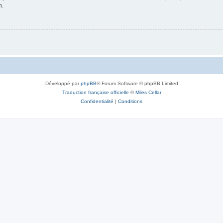
n.
Développé par
phpBB
® Forum Software © phpBB Limited
Traduction française officielle
©
Miles Cellar
Confidentialité
|
Conditions