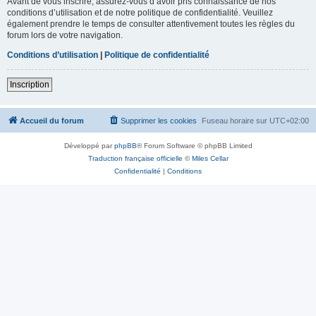
Avant de vous inscrire, assurez-vous d’avoir pris connaissance de nos
conditions d’utilisation et de notre politique de confidentialité. Veuillez
également prendre le temps de consulter attentivement toutes les règles du
forum lors de votre navigation.
Conditions d’utilisation
|
Politique de confidentialité
Inscription
Accueil du forum
Supprimer les cookies
Fuseau horaire sur
UTC+02:00
Développé par
phpBB
® Forum Software © phpBB Limited
Traduction française officielle
©
Miles Cellar
Confidentialité
|
Conditions