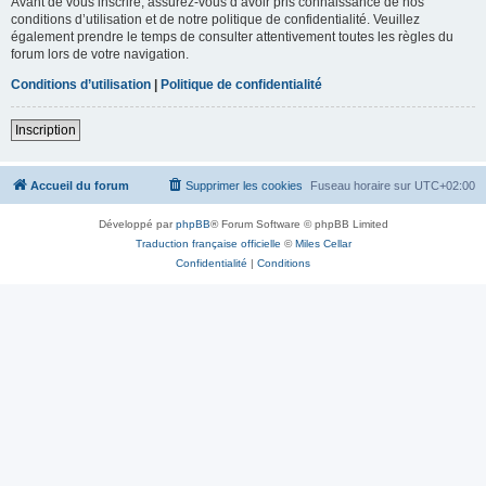
Avant de vous inscrire, assurez-vous d’avoir pris connaissance de nos
conditions d’utilisation et de notre politique de confidentialité. Veuillez
également prendre le temps de consulter attentivement toutes les règles du
forum lors de votre navigation.
Conditions d’utilisation
|
Politique de confidentialité
Inscription
Accueil du forum
Supprimer les cookies
Fuseau horaire sur
UTC+02:00
Développé par
phpBB
® Forum Software © phpBB Limited
Traduction française officielle
©
Miles Cellar
Confidentialité
|
Conditions