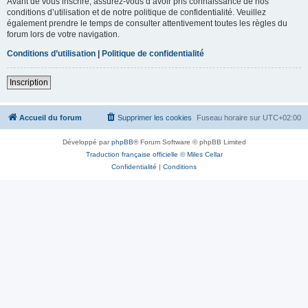
Avant de vous inscrire, assurez-vous d’avoir pris connaissance de nos
conditions d’utilisation et de notre politique de confidentialité. Veuillez
également prendre le temps de consulter attentivement toutes les règles du
forum lors de votre navigation.
Conditions d’utilisation
|
Politique de confidentialité
Inscription
Accueil du forum
Supprimer les cookies
Fuseau horaire sur
UTC+02:00
Développé par
phpBB
® Forum Software © phpBB Limited
Traduction française officielle
©
Miles Cellar
Confidentialité
|
Conditions