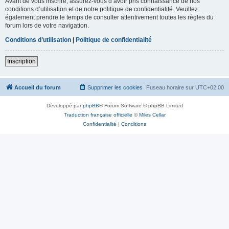
Avant de vous inscrire, assurez-vous d’avoir pris connaissance de nos
conditions d’utilisation et de notre politique de confidentialité. Veuillez
également prendre le temps de consulter attentivement toutes les règles du
forum lors de votre navigation.
Conditions d’utilisation
|
Politique de confidentialité
Inscription
Accueil du forum
Supprimer les cookies
Fuseau horaire sur
UTC+02:00
Développé par
phpBB
® Forum Software © phpBB Limited
Traduction française officielle
©
Miles Cellar
Confidentialité
|
Conditions