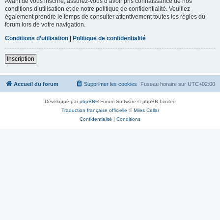
Avant de vous inscrire, assurez-vous d’avoir pris connaissance de nos
conditions d’utilisation et de notre politique de confidentialité. Veuillez
également prendre le temps de consulter attentivement toutes les règles du
forum lors de votre navigation.
Conditions d’utilisation
|
Politique de confidentialité
Inscription
Accueil du forum
Supprimer les cookies
Fuseau horaire sur
UTC+02:00
Développé par
phpBB
® Forum Software © phpBB Limited
Traduction française officielle
©
Miles Cellar
Confidentialité
|
Conditions