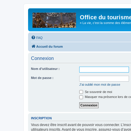
Office du tourism
« La vie, c'est la somme des éléments 
FAQ
Accueil du forum
Connexion
Nom d’utilisateur :
Mot de passe :
J’ai oublié mon mot de passe
Se souvenir de moi
Masquer ma présence lors de ce
INSCRIPTION
Vous devez être inscrit avant de pouvoir vous connecter. L’ins
utilisateurs inscrits. Avant de vous inscrire, assurez-vous d’avo