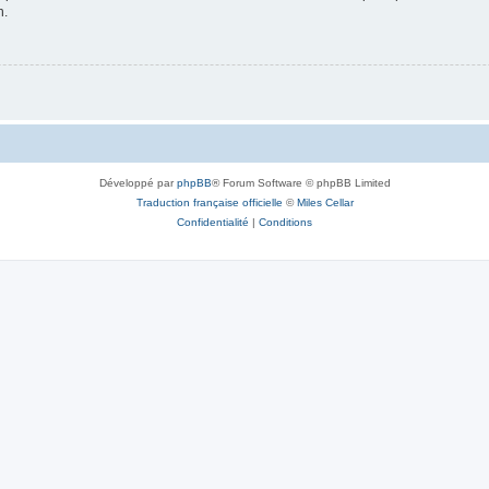
n.
Développé par
phpBB
® Forum Software © phpBB Limited
Traduction française officielle
©
Miles Cellar
Confidentialité
|
Conditions