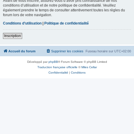
Avant de vous inscrire, assurez-vous d’avoir pris connaissance de nos
conditions d’utilisation et de notre politique de confidentialité. Veuillez
également prendre le temps de consulter attentivement toutes les règles du
forum lors de votre navigation.
Conditions d’utilisation
|
Politique de confidentialité
Inscription
Accueil du forum
Supprimer les cookies
Fuseau horaire sur
UTC+02:00
Développé par
phpBB
® Forum Software © phpBB Limited
Traduction française officielle
©
Miles Cellar
Confidentialité
|
Conditions