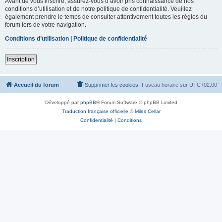
Avant de vous inscrire, assurez-vous d’avoir pris connaissance de nos
conditions d’utilisation et de notre politique de confidentialité. Veuillez
également prendre le temps de consulter attentivement toutes les règles du
forum lors de votre navigation.
Conditions d’utilisation
|
Politique de confidentialité
Inscription
Accueil du forum
Supprimer les cookies
Fuseau horaire sur
UTC+02:00
Développé par
phpBB
® Forum Software © phpBB Limited
Traduction française officielle
©
Miles Cellar
Confidentialité
|
Conditions