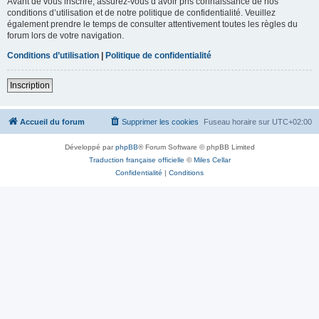
Avant de vous inscrire, assurez-vous d’avoir pris connaissance de nos
conditions d’utilisation et de notre politique de confidentialité. Veuillez
également prendre le temps de consulter attentivement toutes les règles du
forum lors de votre navigation.
Conditions d’utilisation
|
Politique de confidentialité
Inscription
Accueil du forum
Supprimer les cookies
Fuseau horaire sur
UTC+02:00
Développé par
phpBB
® Forum Software © phpBB Limited
Traduction française officielle
©
Miles Cellar
Confidentialité
|
Conditions