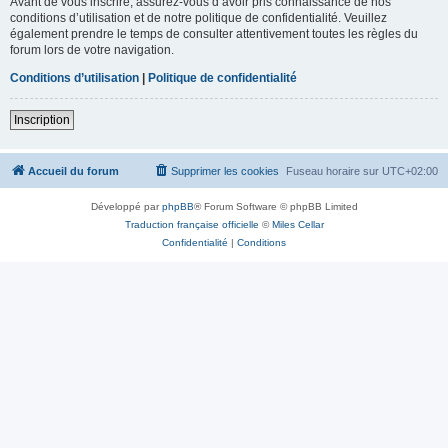
Avant de vous inscrire, assurez-vous d’avoir pris connaissance de nos
conditions d’utilisation et de notre politique de confidentialité. Veuillez
également prendre le temps de consulter attentivement toutes les règles du
forum lors de votre navigation.
Conditions d’utilisation
|
Politique de confidentialité
Inscription
Accueil du forum
Supprimer les cookies
Fuseau horaire sur
UTC+02:00
Développé par
phpBB
® Forum Software © phpBB Limited
Traduction française officielle
©
Miles Cellar
Confidentialité
|
Conditions