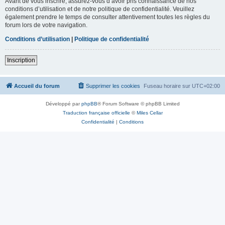
Avant de vous inscrire, assurez-vous d’avoir pris connaissance de nos
conditions d’utilisation et de notre politique de confidentialité. Veuillez
également prendre le temps de consulter attentivement toutes les règles du
forum lors de votre navigation.
Conditions d’utilisation
|
Politique de confidentialité
Inscription
Accueil du forum
Supprimer les cookies
Fuseau horaire sur
UTC+02:00
Développé par
phpBB
® Forum Software © phpBB Limited
Traduction française officielle
©
Miles Cellar
Confidentialité
|
Conditions