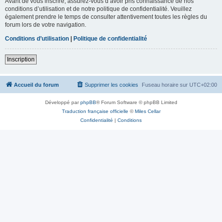
Avant de vous inscrire, assurez-vous d’avoir pris connaissance de nos
conditions d’utilisation et de notre politique de confidentialité. Veuillez
également prendre le temps de consulter attentivement toutes les règles du
forum lors de votre navigation.
Conditions d’utilisation
|
Politique de confidentialité
Inscription
Accueil du forum
Supprimer les cookies
Fuseau horaire sur
UTC+02:00
Développé par
phpBB
® Forum Software © phpBB Limited
Traduction française officielle
©
Miles Cellar
Confidentialité
|
Conditions