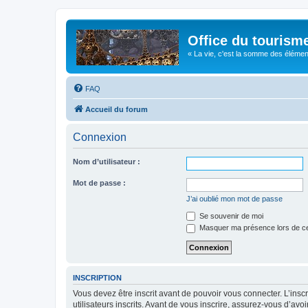
Office du tourism
« La vie, c'est la somme des éléments 
FAQ
Accueil du forum
Connexion
Nom d’utilisateur :
Mot de passe :
J’ai oublié mon mot de passe
Se souvenir de moi
Masquer ma présence lors de ce
INSCRIPTION
Vous devez être inscrit avant de pouvoir vous connecter. L’ins
utilisateurs inscrits. Avant de vous inscrire, assurez-vous d’avo