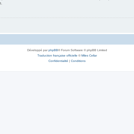
n.
Développé par
phpBB
® Forum Software © phpBB Limited
Traduction française officielle
©
Miles Cellar
Confidentialité
|
Conditions