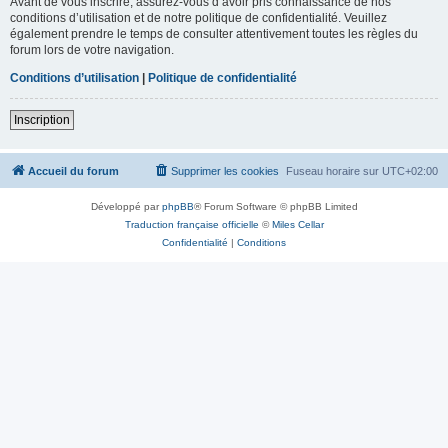
Avant de vous inscrire, assurez-vous d’avoir pris connaissance de nos
conditions d’utilisation et de notre politique de confidentialité. Veuillez
également prendre le temps de consulter attentivement toutes les règles du
forum lors de votre navigation.
Conditions d’utilisation
|
Politique de confidentialité
Inscription
Accueil du forum
Supprimer les cookies
Fuseau horaire sur
UTC+02:00
Développé par
phpBB
® Forum Software © phpBB Limited
Traduction française officielle
©
Miles Cellar
Confidentialité
|
Conditions