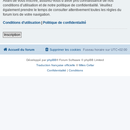
Avant de vous inscrire, assurez-vous d’avoir pris connaissance de nos
conditions d’utilisation et de notre politique de confidentialité. Veuillez
également prendre le temps de consulter attentivement toutes les règles du
forum lors de votre navigation.
Conditions d’utilisation
|
Politique de confidentialité
Inscription
Accueil du forum
Supprimer les cookies
Fuseau horaire sur
UTC+02:00
Développé par
phpBB
® Forum Software © phpBB Limited
Traduction française officielle
©
Miles Cellar
Confidentialité
|
Conditions