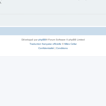
n.
Développé par
phpBB
® Forum Software © phpBB Limited
Traduction française officielle
©
Miles Cellar
Confidentialité
|
Conditions