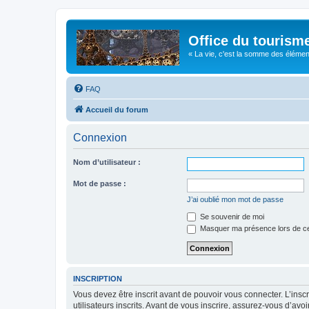
Office du tourism
« La vie, c'est la somme des éléments 
FAQ
Accueil du forum
Connexion
Nom d’utilisateur :
Mot de passe :
J’ai oublié mon mot de passe
Se souvenir de moi
Masquer ma présence lors de ce
INSCRIPTION
Vous devez être inscrit avant de pouvoir vous connecter. L’ins
utilisateurs inscrits. Avant de vous inscrire, assurez-vous d’avo