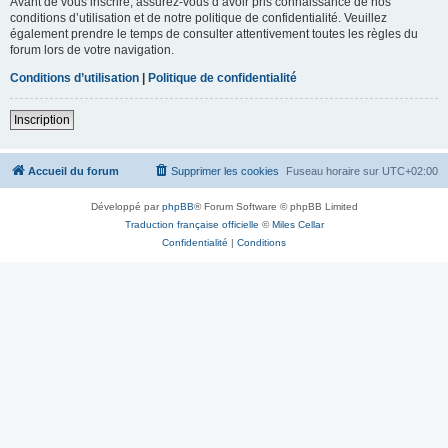
Avant de vous inscrire, assurez-vous d’avoir pris connaissance de nos
conditions d’utilisation et de notre politique de confidentialité. Veuillez
également prendre le temps de consulter attentivement toutes les règles du
forum lors de votre navigation.
Conditions d’utilisation
|
Politique de confidentialité
Inscription
Accueil du forum
Supprimer les cookies
Fuseau horaire sur
UTC+02:00
Développé par
phpBB
® Forum Software © phpBB Limited
Traduction française officielle
©
Miles Cellar
Confidentialité
|
Conditions