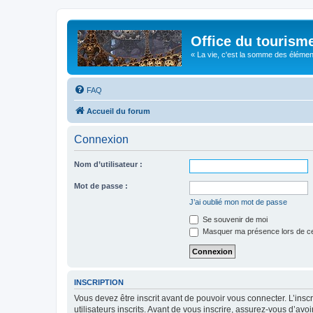
Office du tourism
« La vie, c'est la somme des éléments 
FAQ
Accueil du forum
Connexion
Nom d’utilisateur :
Mot de passe :
J’ai oublié mon mot de passe
Se souvenir de moi
Masquer ma présence lors de ce
INSCRIPTION
Vous devez être inscrit avant de pouvoir vous connecter. L’ins
utilisateurs inscrits. Avant de vous inscrire, assurez-vous d’avo