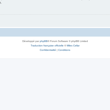
n.
Développé par
phpBB
® Forum Software © phpBB Limited
Traduction française officielle
©
Miles Cellar
Confidentialité
|
Conditions