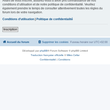
Avant de vous inscrire, assurez-vous d’avoir pris connaissance de nos
conditions d’utilisation et de notre politique de confidentialité. Veuillez
également prendre le temps de consulter attentivement toutes les règles du
forum lors de votre navigation.
Conditions d’utilisation
|
Politique de confidentialité
Inscription
Accueil du forum
Supprimer les cookies
Fuseau horaire sur
UTC+02:00
Développé par
phpBB
® Forum Software © phpBB Limited
Traduction française officielle
©
Miles Cellar
Confidentialité
|
Conditions