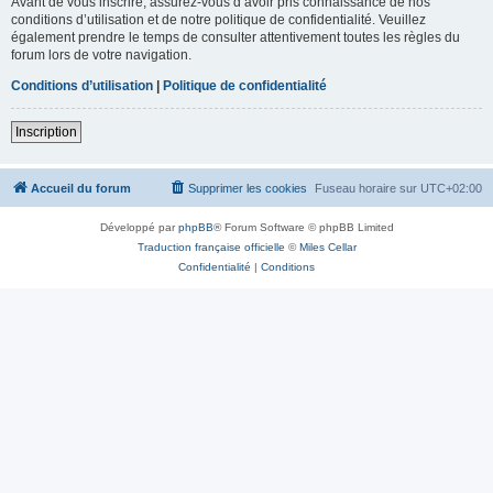
Avant de vous inscrire, assurez-vous d’avoir pris connaissance de nos
conditions d’utilisation et de notre politique de confidentialité. Veuillez
également prendre le temps de consulter attentivement toutes les règles du
forum lors de votre navigation.
Conditions d’utilisation
|
Politique de confidentialité
Inscription
Accueil du forum
Supprimer les cookies
Fuseau horaire sur
UTC+02:00
Développé par
phpBB
® Forum Software © phpBB Limited
Traduction française officielle
©
Miles Cellar
Confidentialité
|
Conditions