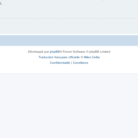
n.
Développé par
phpBB
® Forum Software © phpBB Limited
Traduction française officielle
©
Miles Cellar
Confidentialité
|
Conditions