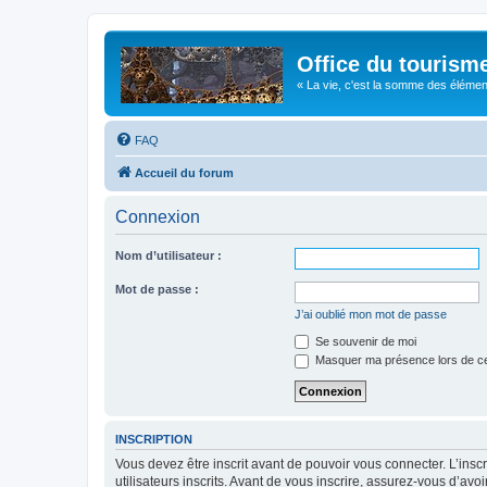
Office du tourism
« La vie, c'est la somme des éléments 
FAQ
Accueil du forum
Connexion
Nom d’utilisateur :
Mot de passe :
J’ai oublié mon mot de passe
Se souvenir de moi
Masquer ma présence lors de ce
INSCRIPTION
Vous devez être inscrit avant de pouvoir vous connecter. L’ins
utilisateurs inscrits. Avant de vous inscrire, assurez-vous d’avo