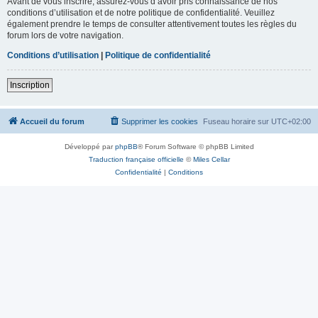
Avant de vous inscrire, assurez-vous d’avoir pris connaissance de nos
conditions d’utilisation et de notre politique de confidentialité. Veuillez
également prendre le temps de consulter attentivement toutes les règles du
forum lors de votre navigation.
Conditions d’utilisation
|
Politique de confidentialité
Inscription
Accueil du forum
Supprimer les cookies
Fuseau horaire sur
UTC+02:00
Développé par
phpBB
® Forum Software © phpBB Limited
Traduction française officielle
©
Miles Cellar
Confidentialité
|
Conditions