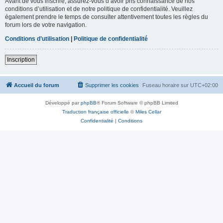
Avant de vous inscrire, assurez-vous d’avoir pris connaissance de nos
conditions d’utilisation et de notre politique de confidentialité. Veuillez
également prendre le temps de consulter attentivement toutes les règles du
forum lors de votre navigation.
Conditions d’utilisation
|
Politique de confidentialité
Inscription
Accueil du forum
Supprimer les cookies
Fuseau horaire sur
UTC+02:00
Développé par
phpBB
® Forum Software © phpBB Limited
Traduction française officielle
©
Miles Cellar
Confidentialité
|
Conditions