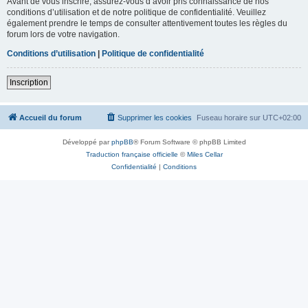
Avant de vous inscrire, assurez-vous d’avoir pris connaissance de nos
conditions d’utilisation et de notre politique de confidentialité. Veuillez
également prendre le temps de consulter attentivement toutes les règles du
forum lors de votre navigation.
Conditions d’utilisation
|
Politique de confidentialité
Inscription
Accueil du forum
Supprimer les cookies
Fuseau horaire sur
UTC+02:00
Développé par
phpBB
® Forum Software © phpBB Limited
Traduction française officielle
©
Miles Cellar
Confidentialité
|
Conditions