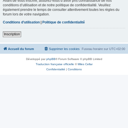
Avant de vous inscrire, assurez-vous d’avoir pris connaissance de nos
conditions d’utilisation et de notre politique de confidentialité. Veuillez
également prendre le temps de consulter attentivement toutes les règles du
forum lors de votre navigation.
Conditions d’utilisation
|
Politique de confidentialité
Inscription
Accueil du forum
Supprimer les cookies
Fuseau horaire sur
UTC+02:00
Développé par
phpBB
® Forum Software © phpBB Limited
Traduction française officielle
©
Miles Cellar
Confidentialité
|
Conditions