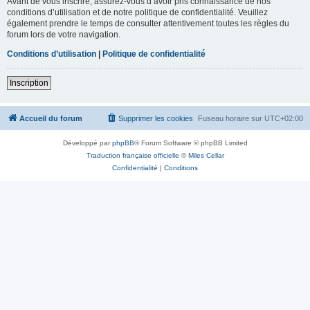
Avant de vous inscrire, assurez-vous d’avoir pris connaissance de nos
conditions d’utilisation et de notre politique de confidentialité. Veuillez
également prendre le temps de consulter attentivement toutes les règles du
forum lors de votre navigation.
Conditions d’utilisation
|
Politique de confidentialité
Inscription
Accueil du forum
Supprimer les cookies
Fuseau horaire sur
UTC+02:00
Développé par
phpBB
® Forum Software © phpBB Limited
Traduction française officielle
©
Miles Cellar
Confidentialité
|
Conditions