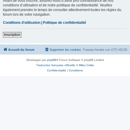
Avant de vous inscrire, assurez-vous d’avoir pris connaissance de nos
conditions d’utilisation et de notre politique de confidentialité. Veuillez
également prendre le temps de consulter attentivement toutes les règles du
forum lors de votre navigation.
Conditions d’utilisation
|
Politique de confidentialité
Inscription
Accueil du forum
Supprimer les cookies
Fuseau horaire sur
UTC+02:00
Développé par
phpBB
® Forum Software © phpBB Limited
Traduction française officielle
©
Miles Cellar
Confidentialité
|
Conditions