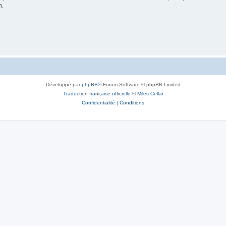
n.
Développé par
phpBB
® Forum Software © phpBB Limited
Traduction française officielle
©
Miles Cellar
Confidentialité
|
Conditions