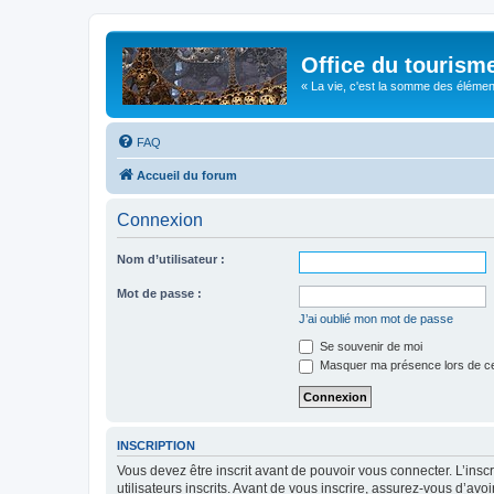
Office du tourism
« La vie, c'est la somme des éléments 
FAQ
Accueil du forum
Connexion
Nom d’utilisateur :
Mot de passe :
J’ai oublié mon mot de passe
Se souvenir de moi
Masquer ma présence lors de ce
INSCRIPTION
Vous devez être inscrit avant de pouvoir vous connecter. L’ins
utilisateurs inscrits. Avant de vous inscrire, assurez-vous d’avo