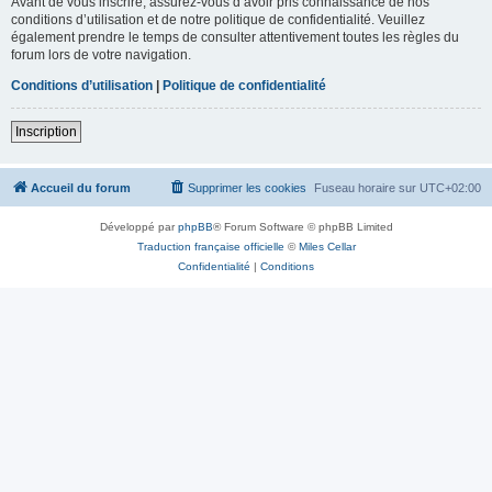
Avant de vous inscrire, assurez-vous d’avoir pris connaissance de nos
conditions d’utilisation et de notre politique de confidentialité. Veuillez
également prendre le temps de consulter attentivement toutes les règles du
forum lors de votre navigation.
Conditions d’utilisation
|
Politique de confidentialité
Inscription
Accueil du forum
Supprimer les cookies
Fuseau horaire sur
UTC+02:00
Développé par
phpBB
® Forum Software © phpBB Limited
Traduction française officielle
©
Miles Cellar
Confidentialité
|
Conditions