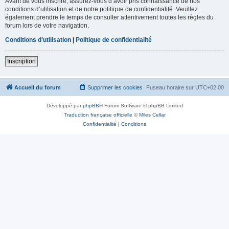
Avant de vous inscrire, assurez-vous d’avoir pris connaissance de nos
conditions d’utilisation et de notre politique de confidentialité. Veuillez
également prendre le temps de consulter attentivement toutes les règles du
forum lors de votre navigation.
Conditions d’utilisation
|
Politique de confidentialité
Inscription
Accueil du forum
Supprimer les cookies
Fuseau horaire sur
UTC+02:00
Développé par
phpBB
® Forum Software © phpBB Limited
Traduction française officielle
©
Miles Cellar
Confidentialité
|
Conditions