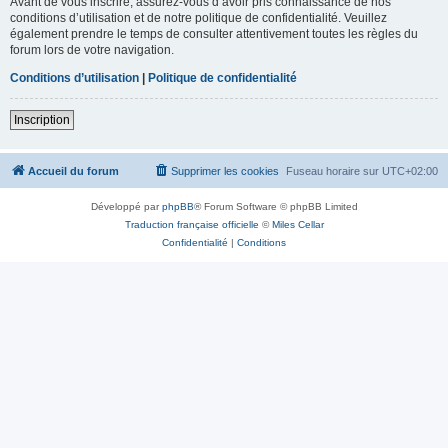
Avant de vous inscrire, assurez-vous d’avoir pris connaissance de nos
conditions d’utilisation et de notre politique de confidentialité. Veuillez
également prendre le temps de consulter attentivement toutes les règles du
forum lors de votre navigation.
Conditions d’utilisation
|
Politique de confidentialité
Inscription
Accueil du forum
Supprimer les cookies
Fuseau horaire sur
UTC+02:00
Développé par
phpBB
® Forum Software © phpBB Limited
Traduction française officielle
©
Miles Cellar
Confidentialité
|
Conditions