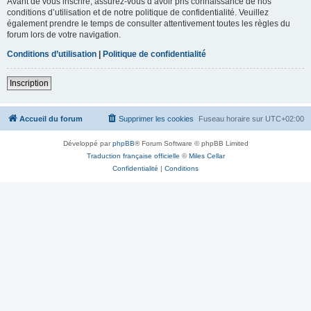
Avant de vous inscrire, assurez-vous d’avoir pris connaissance de nos
conditions d’utilisation et de notre politique de confidentialité. Veuillez
également prendre le temps de consulter attentivement toutes les règles du
forum lors de votre navigation.
Conditions d’utilisation
|
Politique de confidentialité
Inscription
Accueil du forum
Supprimer les cookies
Fuseau horaire sur
UTC+02:00
Développé par
phpBB
® Forum Software © phpBB Limited
Traduction française officielle
©
Miles Cellar
Confidentialité
|
Conditions