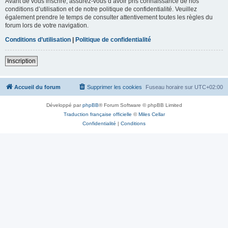
Avant de vous inscrire, assurez-vous d’avoir pris connaissance de nos
conditions d’utilisation et de notre politique de confidentialité. Veuillez
également prendre le temps de consulter attentivement toutes les règles du
forum lors de votre navigation.
Conditions d’utilisation
|
Politique de confidentialité
Inscription
Accueil du forum
Supprimer les cookies
Fuseau horaire sur
UTC+02:00
Développé par
phpBB
® Forum Software © phpBB Limited
Traduction française officielle
©
Miles Cellar
Confidentialité
|
Conditions