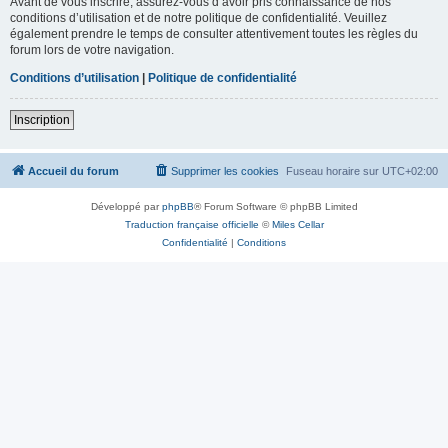
Avant de vous inscrire, assurez-vous d’avoir pris connaissance de nos
conditions d’utilisation et de notre politique de confidentialité. Veuillez
également prendre le temps de consulter attentivement toutes les règles du
forum lors de votre navigation.
Conditions d’utilisation
|
Politique de confidentialité
Inscription
Accueil du forum
Supprimer les cookies
Fuseau horaire sur
UTC+02:00
Développé par
phpBB
® Forum Software © phpBB Limited
Traduction française officielle
©
Miles Cellar
Confidentialité
|
Conditions